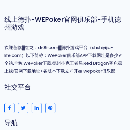
线上德扑-WEPoker官网俱乐部-手机德
州游戏
欢迎莅临▓红龙：dr09.com▓德扑游戏平台（shshiyijia-
life.com）以下简称：WePoker俱乐部APP下载网址是多少✔
全站,全称:WePoker下载,德州扑克王者局,Red Dragon客户端
上线!官网下载地址+各版本下载立即开始!wepoker俱乐部
社交平台
导航