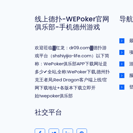
线上德扑-WEPoker官网
导航
俱乐部-手机德州游戏
最
欢迎莅临▓红龙：dr09.com▓德扑游
戏平台（shshiyijia-life.com）以下简
称：WePoker俱乐部APP下载网址是
多少✔全站,全称:WePoker下载,德州扑
克王者局,Red Dragon客户端上线!官
登
网下载地址+各版本下载立即开
始!wepoker俱乐部
社交平台