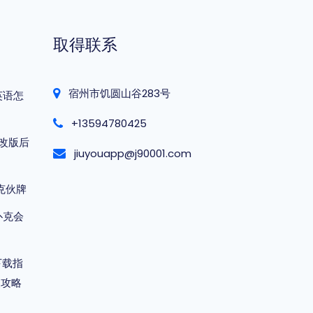
取得联系
宿州市饥圆山谷283号
英语怎
+13594780425
改版后
jiuyouapp@j90001.com
克伙牌
扑克会
下载指
装攻略