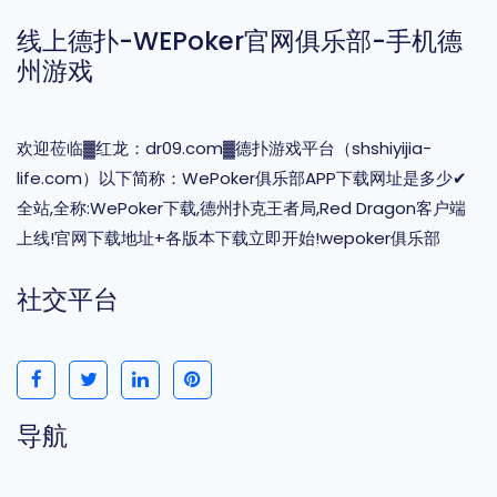
线上德扑-WEPoker官网俱乐部-手机德
州游戏
欢迎莅临▓红龙：dr09.com▓德扑游戏平台（shshiyijia-
life.com）以下简称：WePoker俱乐部APP下载网址是多少✔
全站,全称:WePoker下载,德州扑克王者局,Red Dragon客户端
上线!官网下载地址+各版本下载立即开始!wepoker俱乐部
社交平台
导航