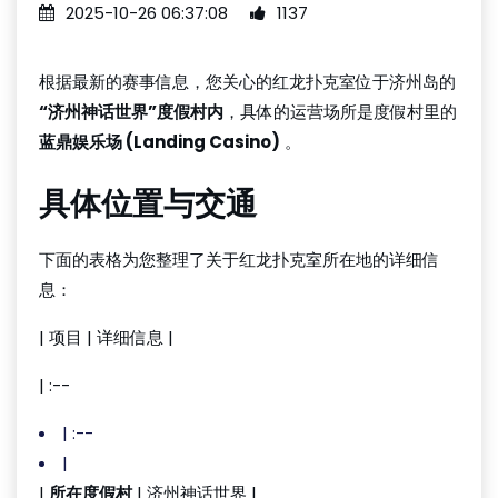
2025-10-26 06:37:08
1137
根据最新的赛事信息，您关心的红龙扑克室位于济州岛的
“济州神话世界”度假村内
，具体的运营场所是度假村里的
蓝鼎娱乐场 (Landing Casino)
。
具体位置与交通
下面的表格为您整理了关于红龙扑克室所在地的详细信
息：
| 项目 | 详细信息 |
| :--
| :--
|
|
所在度假村
| 济州神话世界 |