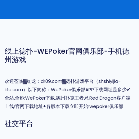
线上德扑-WEPoker官网俱乐部-手机德
州游戏
欢迎莅临▓红龙：dr09.com▓德扑游戏平台（shshiyijia-
life.com）以下简称：WePoker俱乐部APP下载网址是多少✔
全站,全称:WePoker下载,德州扑克王者局,Red Dragon客户端
上线!官网下载地址+各版本下载立即开始!wepoker俱乐部
社交平台