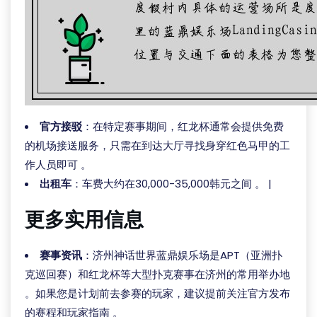
官方接驳
：在特定赛事期间，红龙杯通常会提供免费
的机场接送服务，只需在到达大厅寻找身穿红色马甲的工
作人员即可 。
出租车
：车费大约在30,000-35,000韩元之间 。 |
更多实用信息
赛事资讯
：济州神话世界蓝鼎娱乐场是APT（亚洲扑
克巡回赛）和红龙杯等大型扑克赛事在济州的常用举办地
。如果您是计划前去参赛的玩家，建议提前关注官方发布
的赛程和玩家指南 。