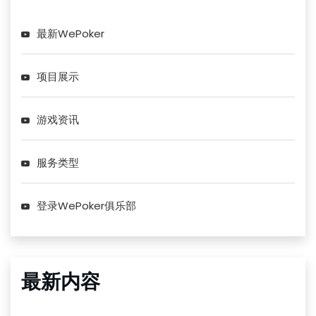
最新WePoker
项目展示
游戏资讯
服务类型
登录WePoker俱乐部
最新内容