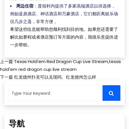
周边住宿
：度假村内提供了多家高端酒店以供选择，
例如蓝鼎酒店、神话酒店和万豪酒店，它们都距离娱乐场
仅几步之遥，非常方便 。
希望这些信息能帮助您顺利找到目的地。如果您还需要了
解比如赛程或者酒店预订等方面的内容，我很乐意提供进
一步帮助。
上一篇
Texas Hold'em Red Dragon Cup Live Stream,texas
hold'em red dragon cup live stream
下一篇
红龙德州扑克可以兑现吗、红龙德州怎么样
导航